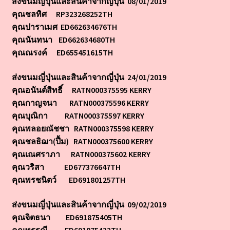
ส่งขนมญี่ปุ่นและสินค้าจากญี่ปุ่น 08/01/2019
ซองสะพายไหล่ ออโต-ลูกโม่
คุณชลทิศ RP323268252TH
คุณปาราเมศ ED662634676TH
ซองคาวบอยลูกโม่
คุณนันทนา ED662634680TH
คุณณรงค์ ED655451615TH
ซองแมกกาซีน กุญแจมือ เข็มขัด และซองหนังอื่นๆ
ส่งขนมญี่ปุ่นและสินค้าจากญี่ปุ่น 24/01/2019
คุณอนันต์สิทธิ์ RATN000375595 KERRY
วิธีการสั่งซื้อ ชำระเงิน แจ้งชำระเงิน
คุณกาญจนา RATN000375596 KERRY
คุณบุณิกา RATN000375597 KERRY
สี แป๊ก คลิปหนีบ แผ่นเสียบ กำมะหยี่
คุณพลอยณัชชา RATN000375598 KERRY
คุณชลธิฌา(ปื้ม) RATN000375600 KERRY
เกี่ยวกับเรา
คุณเณศราภา RATN000375602 KERRY
คุณวริสา ED677376647TH
ติดต่อเรา
คุณพรชนิตว์ ED691801257TH
รายชื่อจัดส่งซองปืน 2011-2018
ส่งขนมญี่ปุ่นและสินค้าจากญี่ปุ่น 09/02/2019
คุณจิตธนา ED691875405TH
รายชื่อจัดส่งซองปืน 2019
คุณพรรณี ED691875422TH